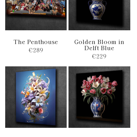
The Penthouse
Golden Bloom in
Delft Blue
Normale
€289
Normale
€229
prijs
prijs