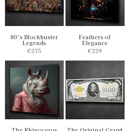
80’s Blockbuster
Feathers of
Legends
Elegance
Normale
€275
Normale
€229
prijs
prijs
The Rhinoceros
The Original Grand