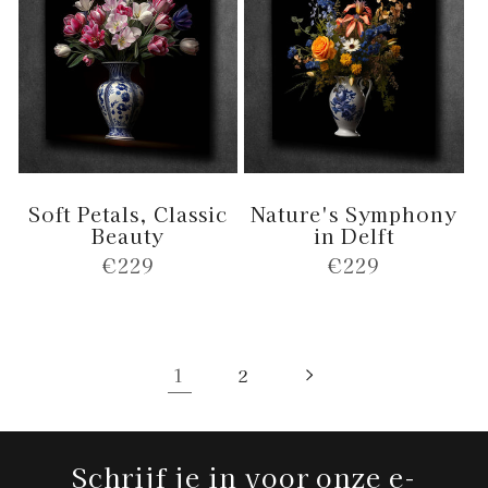
Soft Petals, Classic
Nature's Symphony
Beauty
in Delft
Normale
€229
Normale
€229
prijs
prijs
1
2
Schrijf je in voor onze e-