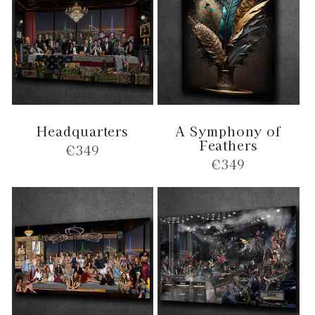
Headquarters
A Symphony of
Feathers
Normale
€349
Normale
€349
prijs
prijs