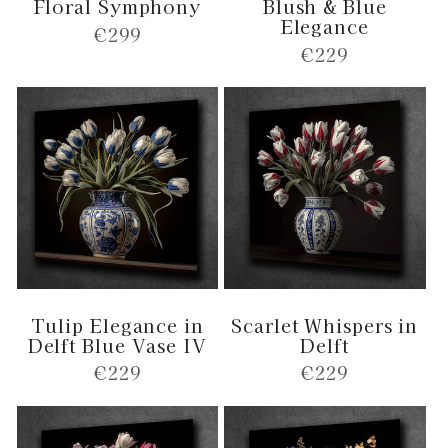
Floral Symphony
Blush & Blue
Elegance
Normale
€299
Normale
€229
prijs
prijs
Tulip Elegance in
Scarlet Whispers in
Delft Blue Vase IV
Delft
Normale
€229
Normale
€229
prijs
prijs