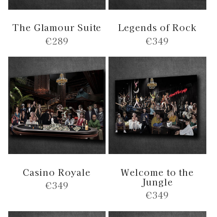
The Glamour Suite
Legends of Rock
Normale
€289
Normale
€349
prijs
prijs
Casino Royale
Welcome to the
Jungle
Normale
€349
Normale
€349
prijs
prijs