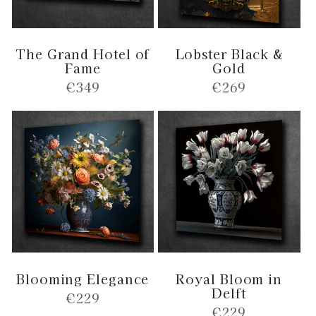
The Grand Hotel of
Lobster Black &
Fame
Gold
Normale
€349
Normale
€269
prijs
prijs
Blooming Elegance
Royal Bloom in
Delft
Normale
€229
Normale
€229
prijs