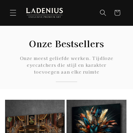
Meteen
naar de
Winkelwag
content
Onze Bestsellers
Onze meest geliefde werken. Tijdloze
eyecatchers die stijl en karakter
toevoegen aan elke ruimte