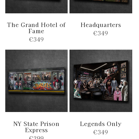
The Grand Hotel of
Headquarters
Fame
Normale
€349
Normale
€349
prijs
prijs
NY State Prison
Legends Only
Express
Normale
€349
Normale
€299