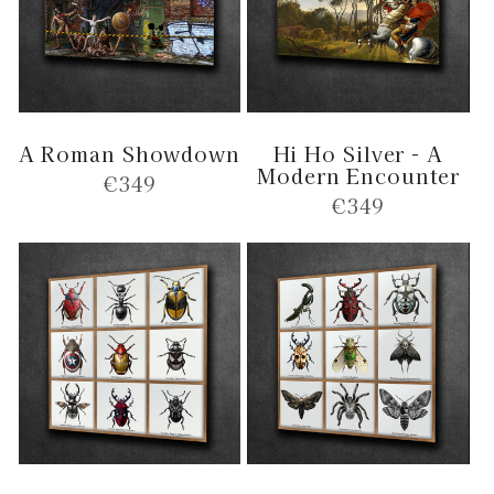
A Roman Showdown
Hi Ho Silver - A
Modern Encounter
Normale
€349
Normale
€349
prijs
prijs