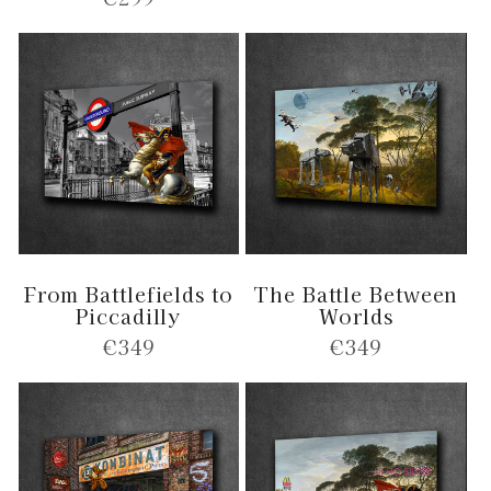
prijs
prijs
From Battlefields to
The Battle Between
Piccadilly
Worlds
Normale
€349
Normale
€349
prijs
prijs