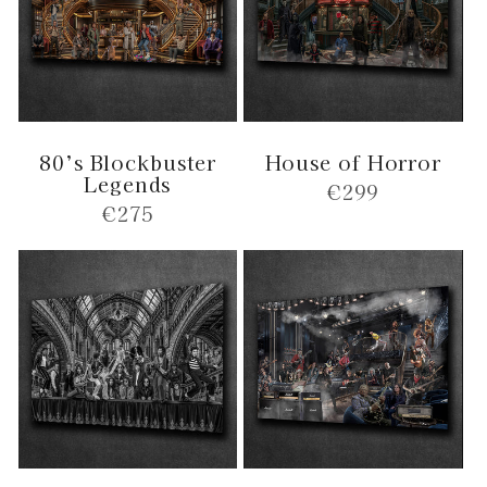
80’s Blockbuster
House of Horror
Legends
Normale
€299
Normale
€275
prijs
prijs