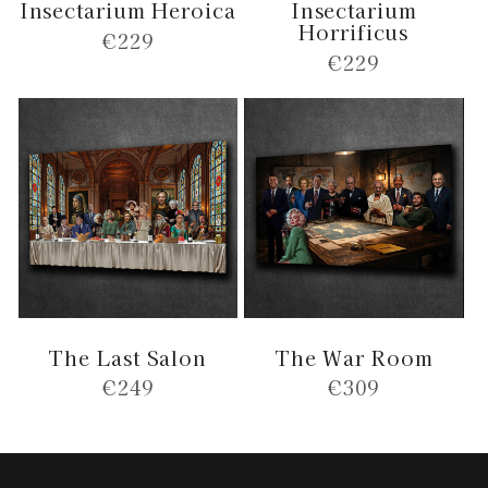
Insectarium Heroica
Insectarium
Horrificus
Normale
€229
Normale
€229
prijs
prijs
The Last Salon
The War Room
Normale
€249
Normale
€309
prijs
prijs