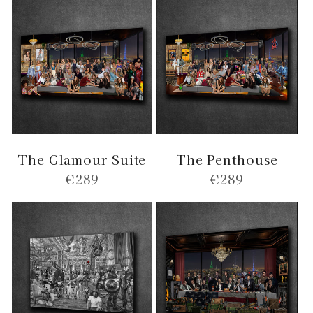
The Glamour Suite
The Penthouse
Normale
€289
Normale
€289
prijs
prijs