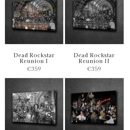
Dead Rockstar
Dead Rockstar
Reunion I
Reunion II
Normale
€359
Normale
€359
prijs
prijs