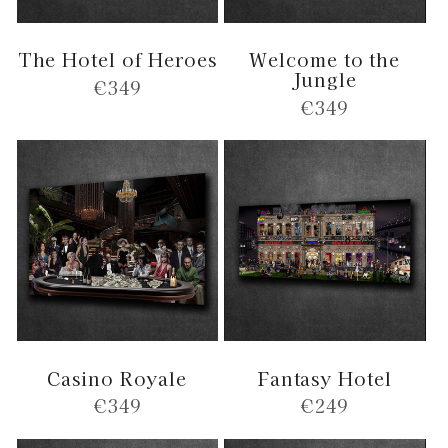
The Hotel of Heroes
Welcome to the
Jungle
Normale
€349
Normale
€349
prijs
prijs
Casino Royale
Fantasy Hotel
Normale
€349
Normale
€249
prijs
prijs