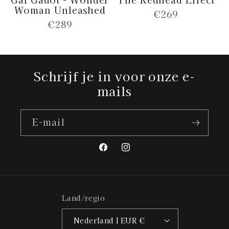
Woman Unleashed
Normale
€269
Normale
€289
prijs
prijs
Schrijf je in voor onze e-
mails
E‑mail
Facebook
Instagram
Land/regio
Nederland | EUR €