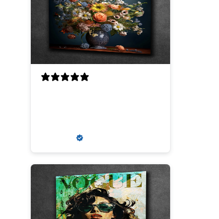
Perfecte scherpte, kwaliteit
en uitmuntende
communicatie
Louis V.
Verified buyer