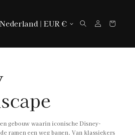
L
Winkelwage
Inloggen
Nederland | EUR €
a
n
d
y
/
scape
r
e
een gebouw waarin iconische Disney-
g
 de ramen een weg banen. Van klassiekers