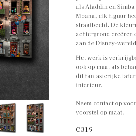
als Aladdin en Simba 
Moana, elk figuur hee
straatbeeld. De kleur
achtergrond creëren e
aan de Disney-wereld
Het werk is verkrijgb
ook op maat als
behan
dit fantasierijke tafe
interieur.
Neem contact op voor
voorstel op maat.
Normale
€319