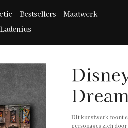
ctie
Bestsellers
Maatwerk
 Ladenius
Disne
Dream
Dit kunstwerk toont 
personages zich door