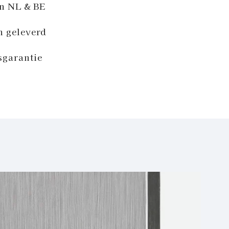
in NL & BE
n geleverd
sgarantie