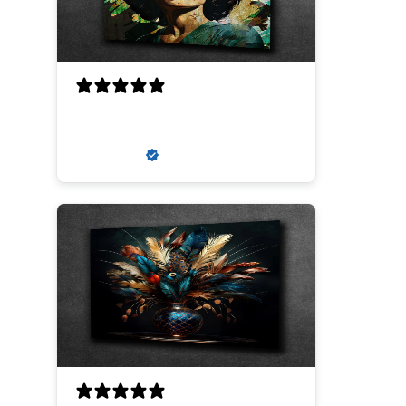
super
zaneta k.
Verified buyer