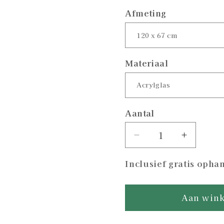
prijs
Afmeting
Materiaal
Aantal
Aantal
Aantal
verlagen
verhoge
Inclusief gratis oph
voor
voor
Disney
Disney
Dreamscape
Dreamsc
Aan wink