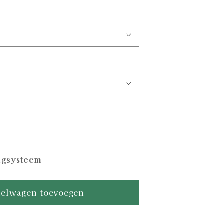
n
angsysteem
ape
elwagen toevoegen