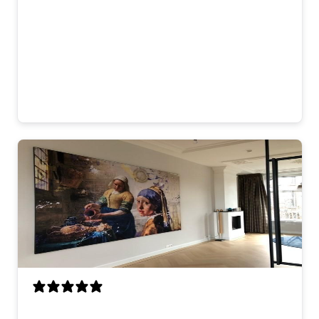
Mooi kunstwerk dat direct opvalt. De
kleuren komen goed uit op onze donkere
muur en de uitstraling past perfect bij de
rest van het interieur. Je merkt dat het
met zorg is gemaakt. Blij mee!
Laura
Ik was op zoek naar een opvallend