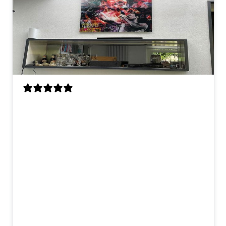
Als enorme Queen-fan ben ik zo blij met
dit kunstwerk! Freddie hangt nu boven
onze bar en hij trekt meteen de aandacht
als je binnenkomt. Ik had vooraf wat
vragen over het materiaal en het
ophangsysteem, en ik werd echt heel
vriendelijk geholpen. Snelle reactie en
duidelijke uitleg, dat was erg prettig! De
kwaliteit is top en het werd netjes en
stevig verpakt geleverd. Blije Freddie-fan