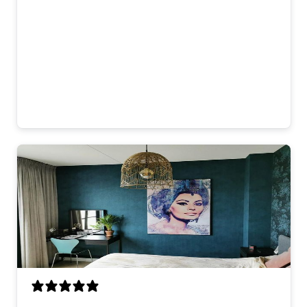
afstandhouders was makkelijk. omdat
het glas is zie je natuurlijk beetje
spiegeling maar dat stoort niet. Meeste
mensen die komen vragen ook waar we
dit gekocht hebben. Dus ja, heel
tevreden!
Matteo