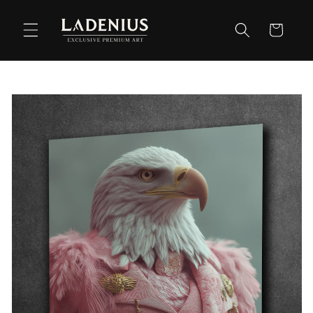
Meteen
naar de
Winkelwag
content