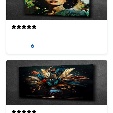
super
zaneta k.
Verified buyer