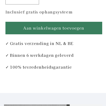
Aantal
Aantal
verlagen
verhogen
Inclusief gratis ophangsysteem
voor
voor
Eagle
Eagle
of
of
Aan winkelwagen toevoegen
Honor
Honor
✓ Gratis verzending in NL & BE
✓ Binnen 6 werkdagen geleverd
✓ 100% tevredenheidsgarantie