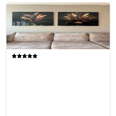
Mijn vrouw en ik zijn erg blij met deze
kunstwerken. Ze hangen nu boven de
bank en maken de woonkamer meteen
veel gezelliger. De kleuren zijn warm en
beetje chique, maar niet te druk. Ik vind
vooral de veertjes heel mooi gedaan, ze
lijken bijna echt. Materiaal voelt ook
goed en stevig, en het ophangen met