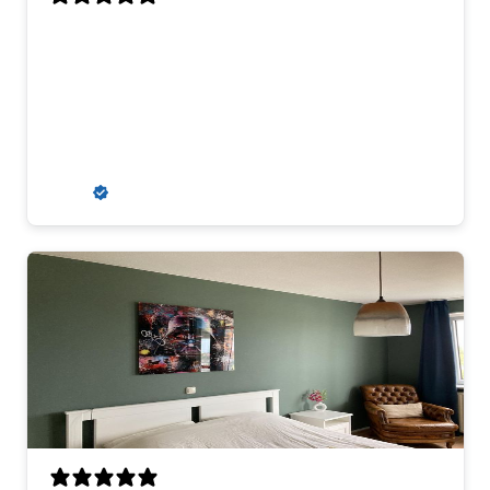
Aanrader
Aanvankelijk kregen wij een misdruk
toegestuurd, maar dit werd snel en erg
klantvriendelijk opgelost. Wij zouden
hier zeker weer een kunstwerk kopen.
R. S.
Verified buyer