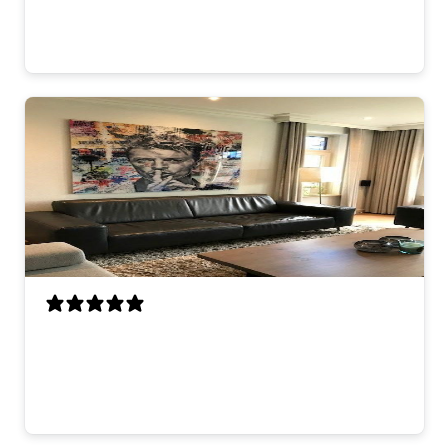
hier! 😊
Lisa V.
looks great on the wall. good quality and
fast delivery. very happy with it.
thomas