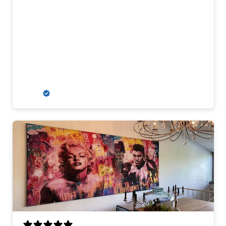
Erg mooie kleuren en goed materiaal.
Ophangsysteem is stevig en past er goed
bij. Wij kregen aanvankelijk een
misdruk, maar dit werd snel en erg
klantvriendelijk opgelost. Wij zouden
hier zeker weer een kunstwerk kopen.
R. S.
Verified buyer