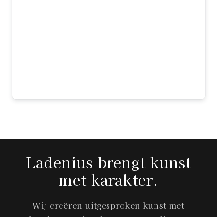
kunstwerk en dit stuk is precies wat ik
zocht. De mix van klassieke Vermeer en
moderne elementen is prachtig gedaan.
Het formaat maakt indruk en de kwaliteit
is top. Elke dag kijk ik er met plezier
naar — echt een aanwinst voor ons huis!
Sophie
Ladenius brengt kunst
met karakter.
Wij creëren uitgesproken kunst met