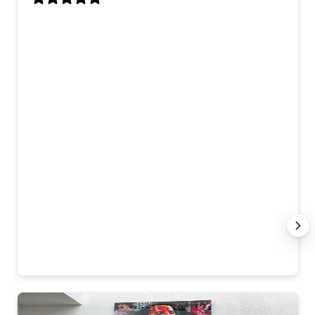
Dit kunstwerk is speciaal voor mij op
maat gemaakt, en ik ben er echt superblij
mee! Ik had twee losse werken gezien die
ik mooi vond, en op mijn verzoek hebben
ze daar één groot, gecombineerd
kunstwerk van gemaakt. Het contact
verliep heel prettig – snel, duidelijk en
meedenkend. Alles wat ik wilde, is
precies zo uitgevoerd. De levering was
netjes en goed verpakt, en het hangt nu
te stralen in onze eetkamer. Echt
topservice en een prachtig resultaat.
Dank jullie wel! 🙏
Anna K.