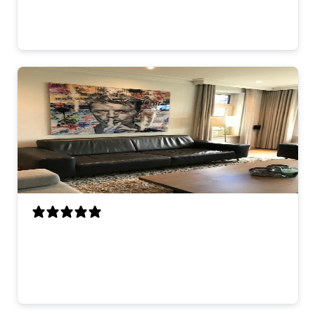
hier! 😊
Lisa V.
looks great on the wall. good quality and
fast delivery. very happy with it.
thomas