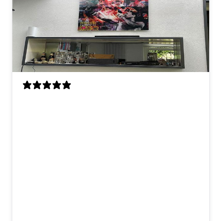
Als enorme Queen-fan ben ik zo blij met
dit kunstwerk! Freddie hangt nu boven
onze bar en hij trekt meteen de aandacht
als je binnenkomt. Ik had vooraf wat
vragen over het materiaal en het
ophangsysteem, en ik werd echt heel
vriendelijk geholpen. Snelle reactie en
duidelijke uitleg, dat was erg prettig! De
kwaliteit is top en het werd netjes en
stevig verpakt geleverd. Blije Freddie-fan