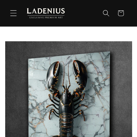
Meteen
naar de
Winkelwag
content