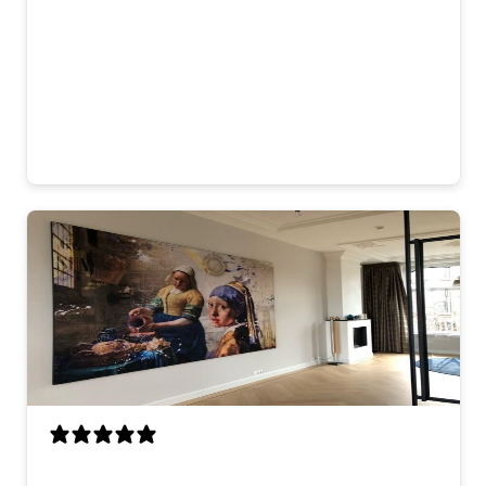
Mooi kunstwerk dat direct opvalt. De
kleuren komen goed uit op onze donkere
muur en de uitstraling past perfect bij de
rest van het interieur. Je merkt dat het
met zorg is gemaakt. Blij mee!
Laura
Ik was op zoek naar een opvallend