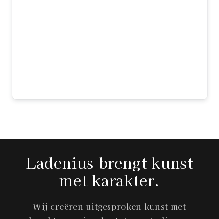
kunstwerk en dit stuk is precies wat ik
zocht. De mix van klassieke Vermeer en
moderne elementen is prachtig gedaan.
Het formaat maakt indruk en de kwaliteit
is top. Elke dag kijk ik er met plezier
naar — echt een aanwinst voor ons huis!
Sophie
Ladenius brengt kunst
met karakter.
Wij creëren uitgesproken kunst met