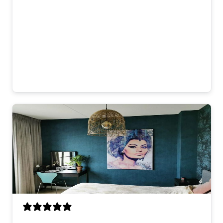
het glas is zie je natuurlijk beetje
spiegeling maar dat stoort niet. Meeste
mensen die komen vragen ook waar we
dit gekocht hebben. Dus ja, heel
tevreden!
Matteo