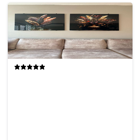
Mijn vrouw en ik zijn erg blij met deze
kunstwerken. Ze hangen nu boven de
bank en maken de woonkamer meteen
veel gezelliger. De kleuren zijn warm en
beetje chique, maar niet te druk. Ik vind
vooral de veertjes heel mooi gedaan, ze
lijken bijna echt. Materiaal voelt ook
goed en stevig, en het ophangen met
afstandhouders was makkelijk. omdat