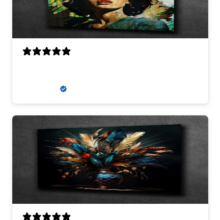
super
zaneta k.
Verified buyer