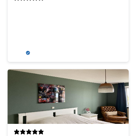
Aanrader
Aanvankelijk kregen wij een misdruk
toegestuurd, maar dit werd snel en erg
klantvriendelijk opgelost. Wij zouden
hier zeker weer een kunstwerk kopen.
R. S.
Verified buyer