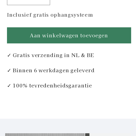
Aantal
Aantal
verlagen
verhogen
Inclusief gratis ophangsysteem
voor
voor
Lobster
Lobster
Black
Black
Aan winkelwagen toevoegen
Marble
Marble
✓ Gratis verzending in NL & BE
✓ Binnen 6 werkdagen geleverd
✓ 100% tevredenheidsgarantie