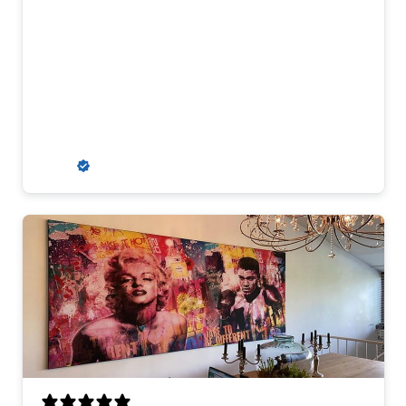
Erg mooie kleuren en goed materiaal.
Ophangsysteem is stevig en past er goed
bij. Wij kregen aanvankelijk een
misdruk, maar dit werd snel en erg
klantvriendelijk opgelost. Wij zouden
hier zeker weer een kunstwerk kopen.
R. S.
Verified buyer