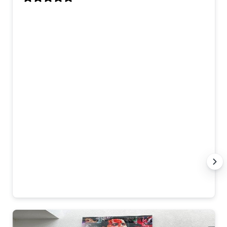
Dit kunstwerk is speciaal voor mij op
maat gemaakt, en ik ben er echt superblij
mee! Ik had twee losse werken gezien die
ik mooi vond, en op mijn verzoek hebben
ze daar één groot, gecombineerd
kunstwerk van gemaakt. Het contact
verliep heel prettig – snel, duidelijk en
meedenkend. Alles wat ik wilde, is
precies zo uitgevoerd. De levering was
netjes en goed verpakt, en het hangt nu
te stralen in onze eetkamer. Echt
topservice en een prachtig resultaat.
Dank jullie wel! 🙏
Anna K.