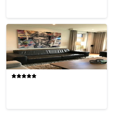
hier! 😊
Lisa V.
looks great on the wall. good quality and
fast delivery. very happy with it.
thomas