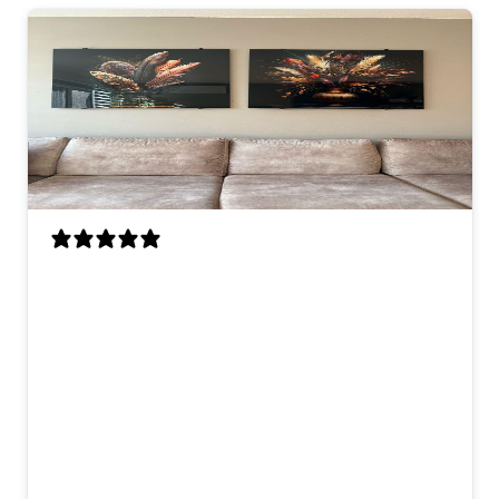
Mijn vrouw en ik zijn erg blij met deze
kunstwerken. Ze hangen nu boven de
bank en maken de woonkamer meteen
veel gezelliger. De kleuren zijn warm en
beetje chique, maar niet te druk. Ik vind
vooral de veertjes heel mooi gedaan, ze
lijken bijna echt. Materiaal voelt ook
goed en stevig, en het ophangen met
afstandhouders was makkelijk. omdat