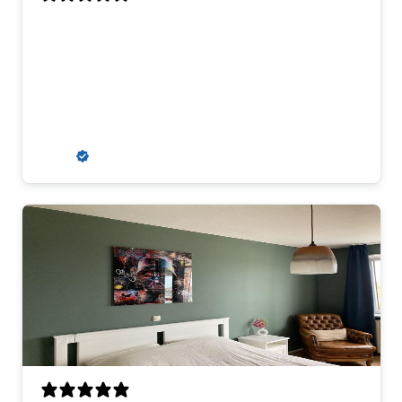
Aanrader
Aanvankelijk kregen wij een misdruk
toegestuurd, maar dit werd snel en erg
klantvriendelijk opgelost. Wij zouden
hier zeker weer een kunstwerk kopen.
R. S.
Verified buyer