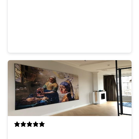
Mooi kunstwerk dat direct opvalt. De
kleuren komen goed uit op onze donkere
muur en de uitstraling past perfect bij de
rest van het interieur. Je merkt dat het
met zorg is gemaakt. Blij mee!
Laura
Ik was op zoek naar een opvallend