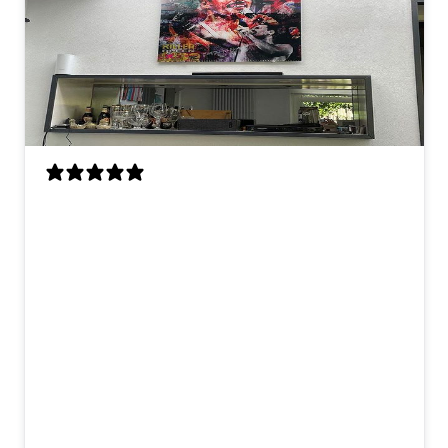
Als enorme Queen-fan ben ik zo blij met
dit kunstwerk! Freddie hangt nu boven
onze bar en hij trekt meteen de aandacht
als je binnenkomt. Ik had vooraf wat
vragen over het materiaal en het
ophangsysteem, en ik werd echt heel
vriendelijk geholpen. Snelle reactie en
duidelijke uitleg, dat was erg prettig! De
kwaliteit is top en het werd netjes en
stevig verpakt geleverd. Blije Freddie-fan