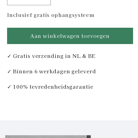
Aantal
Aantal
verlagen
verhogen
Inclusief gratis ophangsysteem
voor
voor
Lobster
Lobster
Gold
Gold
Aan winkelwagen toevoegen
&amp;
&amp;
Black
Black
✓ Gratis verzending in NL & BE
✓ Binnen 6 werkdagen geleverd
✓ 100% tevredenheidsgarantie