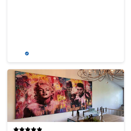
Erg mooie kleuren en goed materiaal.
Ophangsysteem is stevig en past er goed
bij. Wij kregen aanvankelijk een
misdruk, maar dit werd snel en erg
klantvriendelijk opgelost. Wij zouden
hier zeker weer een kunstwerk kopen.
R. S.
Verified buyer