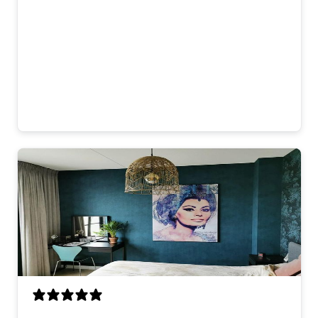
het glas is zie je natuurlijk beetje
spiegeling maar dat stoort niet. Meeste
mensen die komen vragen ook waar we
dit gekocht hebben. Dus ja, heel
tevreden!
Matteo