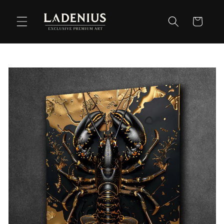
Meteen
naar de
Winkelwag
content