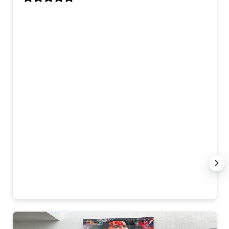
Dit kunstwerk is speciaal voor mij op
maat gemaakt, en ik ben er echt superblij
mee! Ik had twee losse werken gezien die
ik mooi vond, en op mijn verzoek hebben
ze daar één groot, gecombineerd
kunstwerk van gemaakt. Het contact
verliep heel prettig – snel, duidelijk en
meedenkend. Alles wat ik wilde, is
precies zo uitgevoerd. De levering was
netjes en goed verpakt, en het hangt nu
te stralen in onze eetkamer. Echt
topservice en een prachtig resultaat.
Dank jullie wel! 🙏
Anna K.