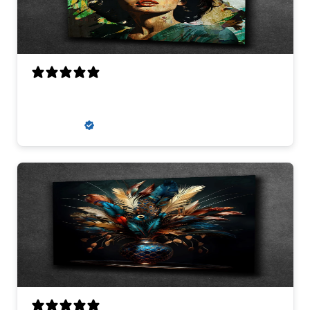
super
zaneta k.
Verified buyer