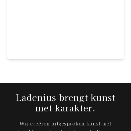
kunstwerk en dit stuk is precies wat ik
zocht. De mix van klassieke Vermeer en
moderne elementen is prachtig gedaan.
Het formaat maakt indruk en de kwaliteit
is top. Elke dag kijk ik er met plezier
naar — echt een aanwinst voor ons huis!
Sophie
Ladenius brengt kunst
met karakter.
Wij creëren uitgesproken kunst met