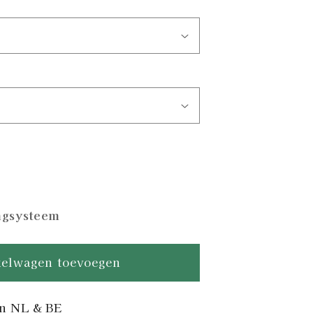
n
angsysteem
elwagen toevoegen
n
in NL & BE