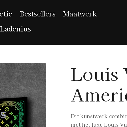
ctie
Bestsellers
Maatwerk
 Ladenius
Louis 
Ameri
Dit kunstwerk combin
met het luxe Louis V