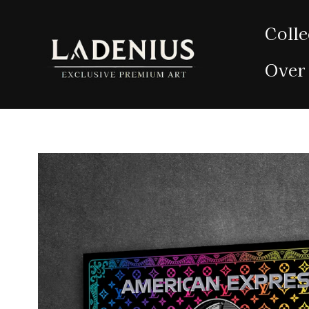
Meteen
naar de
Colle
content
Over