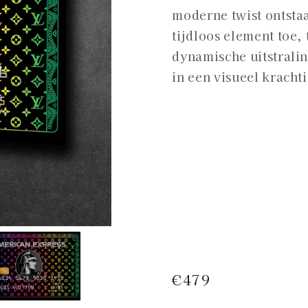
moderne twist ontstaa
tijdloos element toe, 
dynamische uitstralin
in een visueel kracht
Normale
€479
prijs