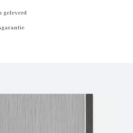
n geleverd
sgarantie