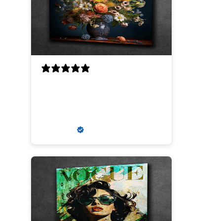
Perfecte scherpte, kwaliteit
en uitmuntende
communicatie
Louis V.
Verified buyer