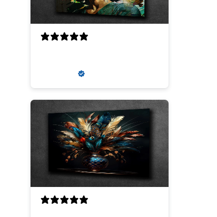
super
zaneta k.
Verified buyer