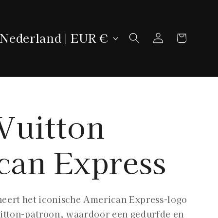
L
Winkelwage
Inloggen
Nederland | EUR €
a
n
d
Vuitton
/
can Express
r
e
eert het iconische American Express-logo
g
uitton-patroon, waardoor een gedurfde en