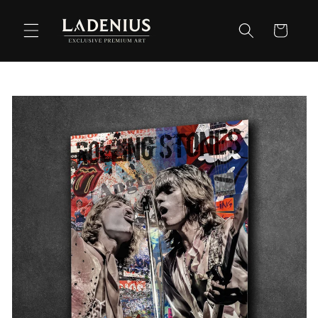
Meteen
naar de
Winkelwag
content