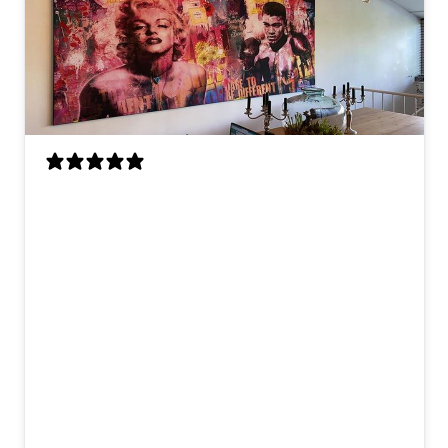
Dit kunstwerk is speciaal voor mij op
maat gemaakt, en ik ben er echt superblij
mee! Ik had twee losse werken gezien die
ik mooi vond, en op mijn verzoek hebben
ze daar één groot, gecombineerd
kunstwerk van gemaakt. Het contact
verliep heel prettig – snel, duidelijk en
meedenkend. Alles wat ik wilde, is
precies zo uitgevoerd. De levering was
netjes en goed verpakt, en het hangt nu
te stralen in onze eetkamer. Echt