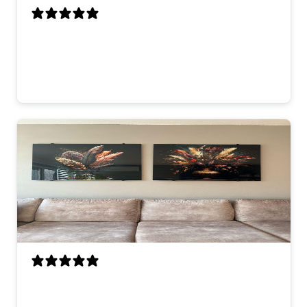
looks great on the wall. good quality and
fast delivery. very happy with it.
thomas
Mijn vrouw en ik zijn erg blij met deze
kunstwerken. Ze hangen nu boven de