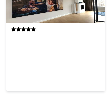
Ik was op zoek naar een opvallend
kunstwerk en dit stuk is precies wat ik
zocht. De mix van klassieke Vermeer en
moderne elementen is prachtig gedaan.
Het formaat maakt indruk en de kwaliteit
is top. Elke dag kijk ik er met plezier
naar — echt een aanwinst voor ons huis!
Sophie