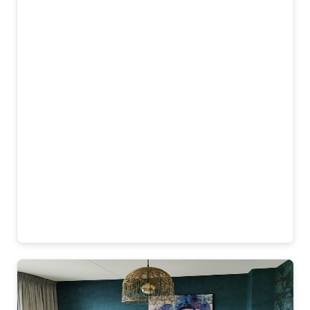
bank en maken de woonkamer meteen
veel gezelliger. De kleuren zijn warm en
beetje chique, maar niet te druk. Ik vind
vooral de veertjes heel mooi gedaan, ze
lijken bijna echt. Materiaal voelt ook
goed en stevig, en het ophangen met
afstandhouders was makkelijk. omdat
het glas is zie je natuurlijk beetje
spiegeling maar dat stoort niet. Meeste
mensen die komen vragen ook waar we
dit gekocht hebben. Dus ja, heel
tevreden!
Matteo