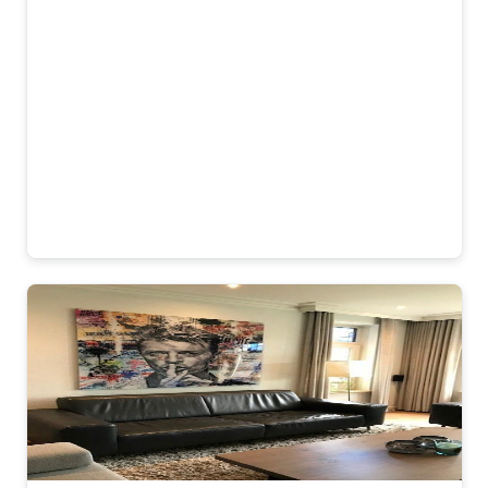
als je binnenkomt. Ik had vooraf wat
vragen over het materiaal en het
ophangsysteem, en ik werd echt heel
vriendelijk geholpen. Snelle reactie en
duidelijke uitleg, dat was erg prettig! De
kwaliteit is top en het werd netjes en
stevig verpakt geleverd. Blije Freddie-fan
hier! 😊
Lisa V.