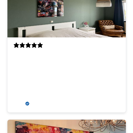
Erg mooie kleuren en goed materiaal.
Ophangsysteem is stevig en past er goed
bij. Wij kregen aanvankelijk een
misdruk, maar dit werd snel en erg
klantvriendelijk opgelost. Wij zouden
hier zeker weer een kunstwerk kopen.
R. S.
Verified buyer