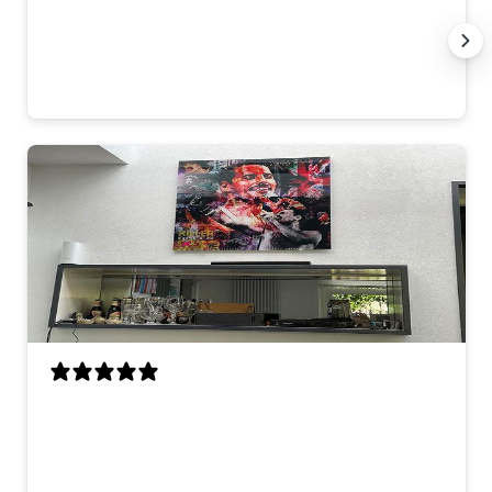
topservice en een prachtig resultaat.
Dank jullie wel! 🙏
Anna K.
Als enorme Queen-fan ben ik zo blij met
dit kunstwerk! Freddie hangt nu boven
onze bar en hij trekt meteen de aandacht