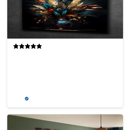
Aanrader
Aanvankelijk kregen wij een misdruk
toegestuurd, maar dit werd snel en erg
klantvriendelijk opgelost. Wij zouden
hier zeker weer een kunstwerk kopen.
R. S.
Verified buyer