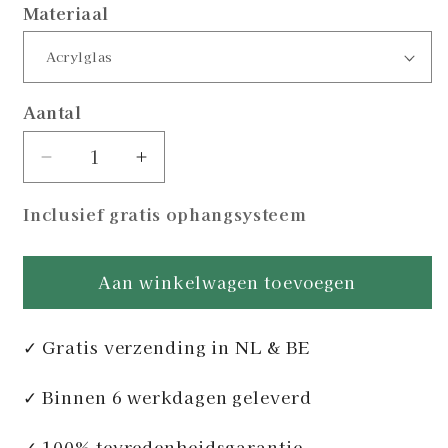
Materiaal
Aantal
Aantal
Aantal
verlagen
verhogen
Inclusief gratis ophangsysteem
voor
voor
Rolling
Rolling
Stones
Stones
Aan winkelwagen toevoegen
-
-
Rock
Rock
&amp;
&amp;
✓ Gratis verzending in NL & BE
Roll
Roll
Legends
Legends
✓ Binnen 6 werkdagen geleverd
✓ 100% tevredenheidsgarantie