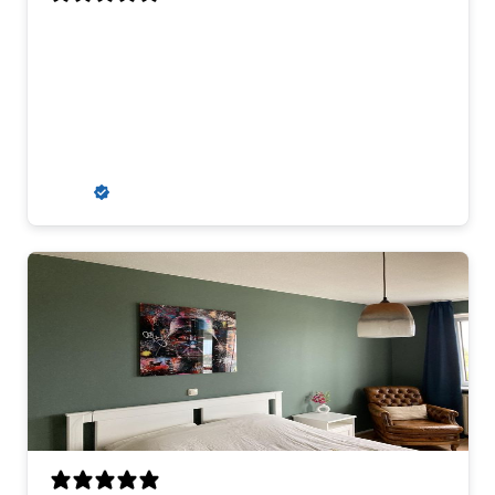
Aanrader
Aanvankelijk kregen wij een misdruk
toegestuurd, maar dit werd snel en erg
klantvriendelijk opgelost. Wij zouden
hier zeker weer een kunstwerk kopen.
R. S.
Verified buyer