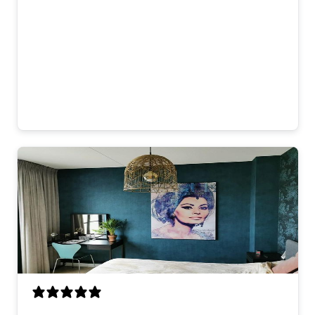
het glas is zie je natuurlijk beetje
spiegeling maar dat stoort niet. Meeste
mensen die komen vragen ook waar we
dit gekocht hebben. Dus ja, heel
tevreden!
Matteo