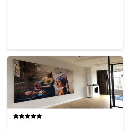
Mooi kunstwerk dat direct opvalt. De
kleuren komen goed uit op onze donkere
muur en de uitstraling past perfect bij de
rest van het interieur. Je merkt dat het
met zorg is gemaakt. Blij mee!
Laura
Ik was op zoek naar een opvallend