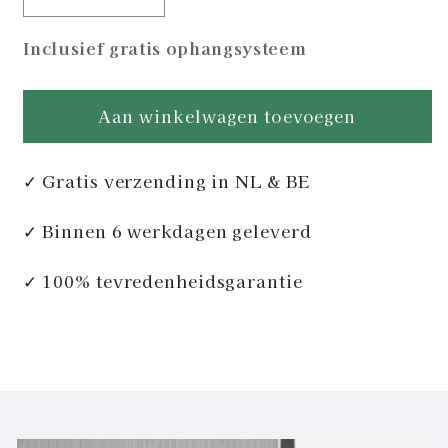
Aantal
Aantal
verlagen
verhogen
Inclusief gratis ophangsysteem
voor
voor
Say
Say
Hello
Hello
Aan winkelwagen toevoegen
to
to
My
My
Little
Little
✓ Gratis verzending in NL & BE
Twenty
Twenty
✓ Binnen 6 werkdagen geleverd
✓ 100% tevredenheidsgarantie