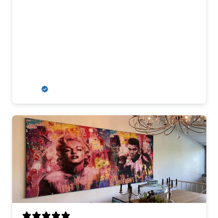
Erg mooie kleuren en goed materiaal.
Ophangsysteem is stevig en past er goed
bij. Wij kregen aanvankelijk een
misdruk, maar dit werd snel en erg
klantvriendelijk opgelost. Wij zouden
hier zeker weer een kunstwerk kopen.
R. S.
Verified buyer