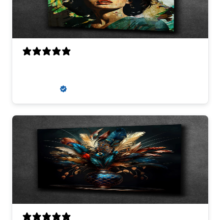
super
zaneta k.
Verified buyer