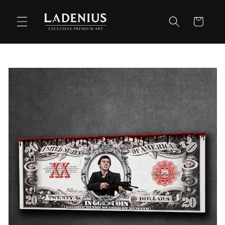
Meteen
naar de
Winkelwag
content