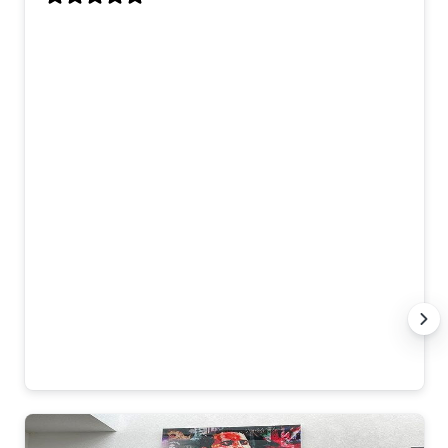
Dit kunstwerk is speciaal voor mij op
maat gemaakt, en ik ben er echt superblij
mee! Ik had twee losse werken gezien die
ik mooi vond, en op mijn verzoek hebben
ze daar één groot, gecombineerd
kunstwerk van gemaakt. Het contact
verliep heel prettig – snel, duidelijk en
meedenkend. Alles wat ik wilde, is
precies zo uitgevoerd. De levering was
netjes en goed verpakt, en het hangt nu
te stralen in onze eetkamer. Echt
topservice en een prachtig resultaat.
Dank jullie wel! 🙏
Anna K.