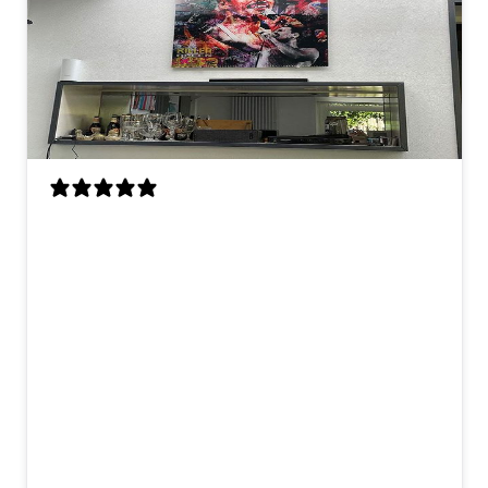
Als enorme Queen-fan ben ik zo blij met
dit kunstwerk! Freddie hangt nu boven
onze bar en hij trekt meteen de aandacht
als je binnenkomt. Ik had vooraf wat
vragen over het materiaal en het
ophangsysteem, en ik werd echt heel
vriendelijk geholpen. Snelle reactie en
duidelijke uitleg, dat was erg prettig! De
kwaliteit is top en het werd netjes en
stevig verpakt geleverd. Blije Freddie-fan