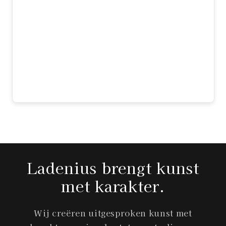
kunstwerk en dit stuk is precies wat ik
zocht. De mix van klassieke Vermeer en
moderne elementen is prachtig gedaan.
Het formaat maakt indruk en de kwaliteit
is top. Elke dag kijk ik er met plezier
naar — echt een aanwinst voor ons huis!
Sophie
Ladenius brengt kunst
met karakter.
Wij creëren uitgesproken kunst met