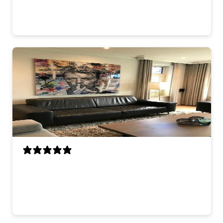
hier! 😊
Lisa V.
looks great on the wall. good quality and
fast delivery. very happy with it.
thomas