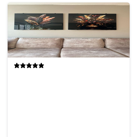
Mijn vrouw en ik zijn erg blij met deze
kunstwerken. Ze hangen nu boven de
bank en maken de woonkamer meteen
veel gezelliger. De kleuren zijn warm en
beetje chique, maar niet te druk. Ik vind
vooral de veertjes heel mooi gedaan, ze
lijken bijna echt. Materiaal voelt ook
goed en stevig, en het ophangen met
afstandhouders was makkelijk. omdat