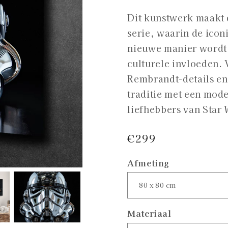
Dit kunstwerk maakt d
serie, waarin de ico
nieuwe manier wordt 
culturele invloeden. 
Rembrandt-details e
traditie met een mode
liefhebbers van Star 
Normale
€299
prijs
Afmeting
Materiaal