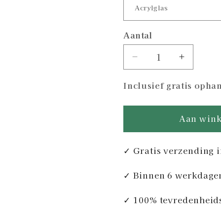
Aantal
Aantal
Aantal
verlagen
verhoge
Inclusief gratis oph
voor
voor
Stormtrooper
Stormtro
Renaissance
Renaiss
Aan wink
-
-
Chrome
Chrome
✓ Gratis verzending 
✓ Binnen 6 werkdage
✓ 100% tevredenheid