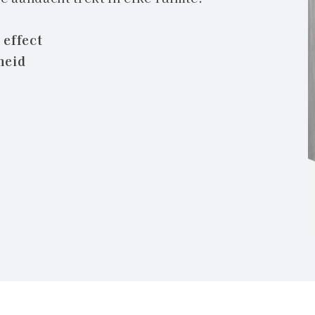
 effect
heid