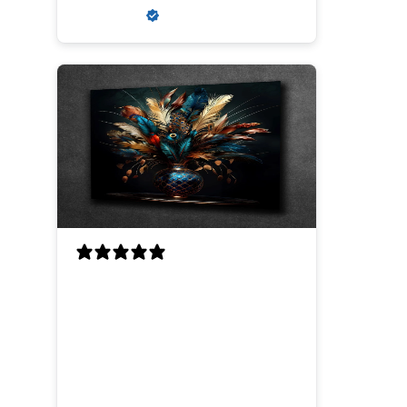
zaneta k.
Verified buyer
Aanrader
Aanvankelijk kregen wij
een misdruk toegestuurd,
maar dit werd snel en erg
klantvriendelijk opgelost.
Wij zouden hier zeker weer