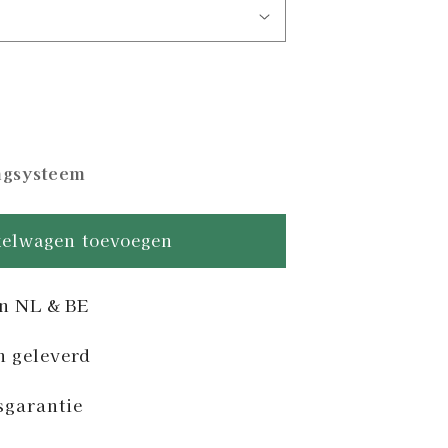
n
angsysteem
oper
ance
elwagen toevoegen
in NL & BE
n geleverd
sgarantie