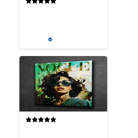
Perfecte scherpte, kwaliteit
en uitmuntende
communicatie
Louis V.
Verified buyer
super