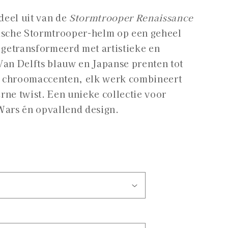
i
eel uit van de
Stormtrooper Renaissance
nische Stormtrooper-helm op een geheel
o
getransformeerd met artistieke en
Van Delfts blauw en Japanse prenten tot
n chroomaccenten, elk werk combineert
rne twist. Een unieke collectie voor
Wars én opvallend design.