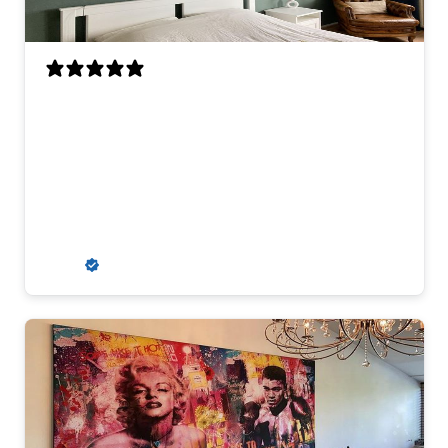
Erg mooie kleuren en goed materiaal.
Ophangsysteem is stevig en past er goed
bij. Wij kregen aanvankelijk een
misdruk, maar dit werd snel en erg
klantvriendelijk opgelost. Wij zouden
hier zeker weer een kunstwerk kopen.
R. S.
Verified buyer