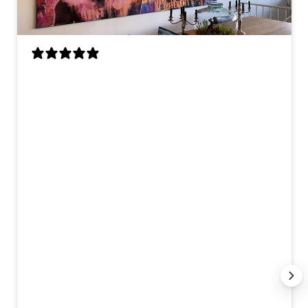
Dit kunstwerk is speciaal voor mij op
maat gemaakt, en ik ben er echt superblij
mee! Ik had twee losse werken gezien die
ik mooi vond, en op mijn verzoek hebben
ze daar één groot, gecombineerd
kunstwerk van gemaakt. Het contact
verliep heel prettig – snel, duidelijk en
meedenkend. Alles wat ik wilde, is
precies zo uitgevoerd. De levering was
netjes en goed verpakt, en het hangt nu
te stralen in onze eetkamer. Echt
topservice en een prachtig resultaat.
Dank jullie wel! 🙏
Anna K.