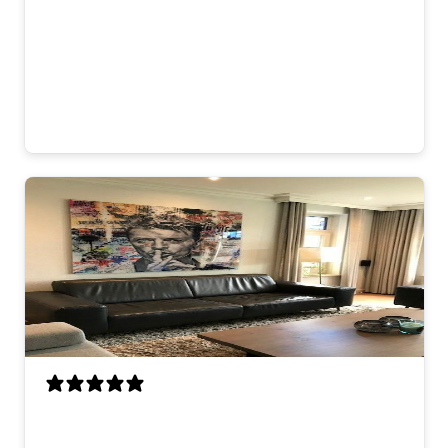
duidelijke uitleg, dat was erg prettig! De
kwaliteit is top en het werd netjes en
stevig verpakt geleverd. Blije Freddie-fan
hier! 😊
Lisa V.
looks great on the wall. good quality and