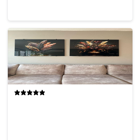
fast delivery. very happy with it.
thomas
Mijn vrouw en ik zijn erg blij met deze
kunstwerken. Ze hangen nu boven de
bank en maken de woonkamer meteen
veel gezelliger. De kleuren zijn warm en
beetje chique, maar niet te druk. Ik vind