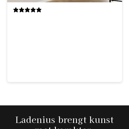
Ik was op zoek naar een opvallend
kunstwerk en dit stuk is precies wat ik
zocht. De mix van klassieke Vermeer en
moderne elementen is prachtig gedaan.
Het formaat maakt indruk en de kwaliteit
is top. Elke dag kijk ik er met plezier
naar — echt een aanwinst voor ons huis!
Sophie
Ladenius brengt kunst