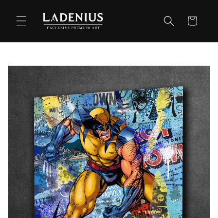
Meteen
naar de
Winkelwag
content