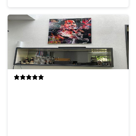
Als enorme Queen-fan ben ik zo blij met
dit kunstwerk! Freddie hangt nu boven
onze bar en hij trekt meteen de aandacht
als je binnenkomt. Ik had vooraf wat
vragen over het materiaal en het
ophangsysteem, en ik werd echt heel
vriendelijk geholpen. Snelle reactie en