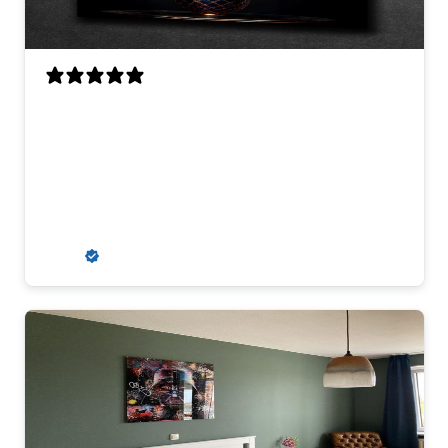
Aanrader
Aanvankelijk kregen wij een misdruk
toegestuurd, maar dit werd snel en erg
klantvriendelijk opgelost. Wij zouden
hier zeker weer een kunstwerk kopen.
R. S.
Verified buyer