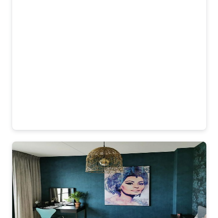
vooral de veertjes heel mooi gedaan, ze
lijken bijna echt. Materiaal voelt ook
goed en stevig, en het ophangen met
afstandhouders was makkelijk. omdat
het glas is zie je natuurlijk beetje
spiegeling maar dat stoort niet. Meeste
mensen die komen vragen ook waar we
dit gekocht hebben. Dus ja, heel
tevreden!
Matteo