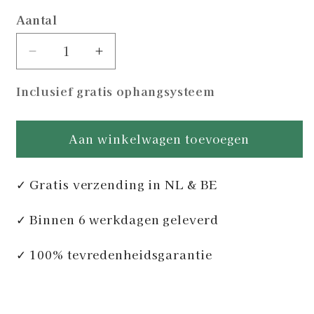
Aantal
Aantal
Aantal
verlagen
verhogen
Inclusief gratis ophangsysteem
voor
voor
Wolverine
Wolverine
-
-
Aan winkelwagen toevoegen
Clawing
Clawing
Through
Through
Chaos
Chaos
✓ Gratis verzending in NL & BE
✓ Binnen 6 werkdagen geleverd
✓ 100% tevredenheidsgarantie